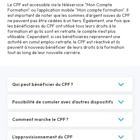
Le CPF est accessible via le téléservice "Mon Compte
Formation" ou l'application mobile "Mon compte formation". Il
est important de noter que les sommes d'argent issues du CPF
ne peuvent pas être cédées à un tiers. Également, une fois que
les bénéficiaires du CPF ont utilisé tous leurs droits à la
formation et qu'ils sont en retraite, le compte n'est plus
utilisable. Cependant, si ces bénéficiaires reprennent une
activité en cumul emploi-retraite, le CPF est réactivé et ils
peuvent à nouveau bénéficier de leurs droits à la formation
tout au long de leur nouvelle carrière.
Qui peut bénéficier du CPF ?
Sont concernés par Le Compte personnel de formation :
Possibilité de cumuler avec d'autres dispositifs
Toutes les personnes en activité de 16 ans et plus (15
ans par dérogation dans le cas de la signature d’un
Il est possible d’ajouter des formations provenant 
Comment marche le CPF ?
contrat d’apprentissage)
d'autres dispositifs au Compte Personnel de Formation 
Les salariés sous contrat de travail de droit privé, dont
(CPF), par exemple celles réservées au plan de 
les salariés agricoles
développement des compétences. Cette combinaison 
En 2015, le Compte Personnel de Formation (CPF) a
L'approvisionnement du CPF
remplacé le DIF (Droit Individuel à la Formation).
permet d'allonger la durée de la formation.