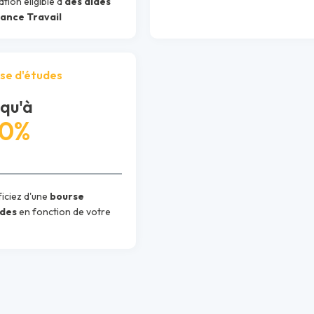
tion éligible à
des aides
rance Travail
se d'études
qu'à
30%
iciez d'une
bourse
udes
en fonction de votre