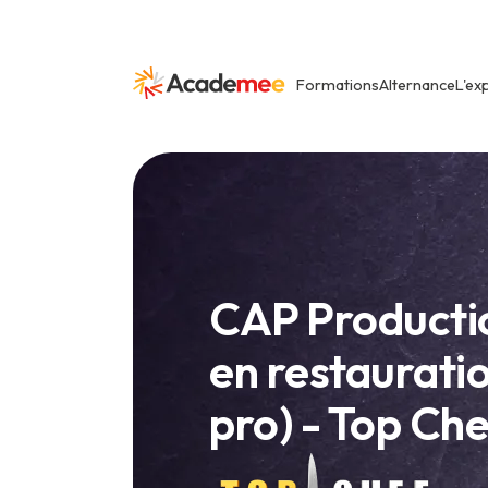
Formations
Alternance
L'ex
CAP Productio
en restaurati
pro) - Top Che