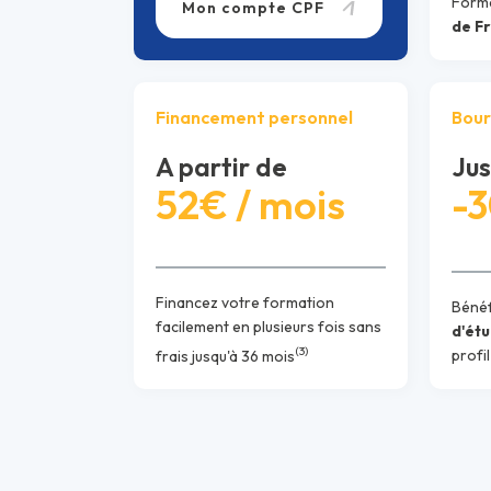
Forma
Mon compte CPF
de F
Financement personnel
Bour
A partir de
Jus
52€ / mois
-
Financez votre formation
Bénéf
facilement en plusieurs fois sans
d'ét
(3)
frais jusqu'à 36 mois
profil