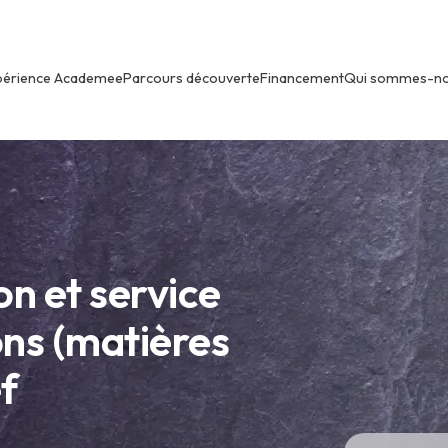
périence Academee
Parcours découverte
Financement
Qui sommes-n
n et service
ons (matières
f