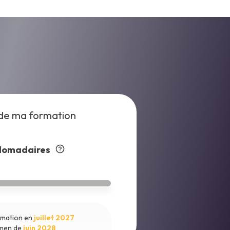
de ma formation
domadaires
ormation en
juillet 2027
amen de
juin 2028