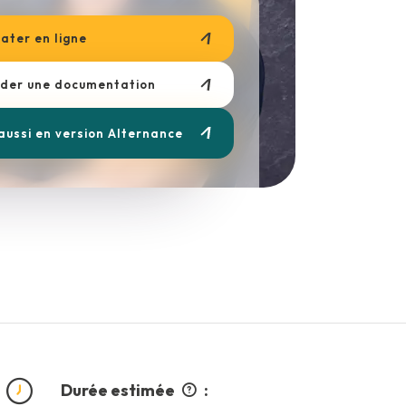
ater en ligne
er une documentation
 aussi en version Alternance
Durée estimée
: