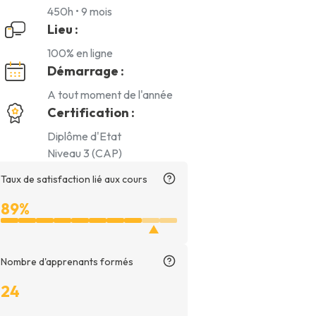
450h • 9 mois
Lieu :
100% en ligne
Démarrage :
A tout moment de l'année
Certification :
Diplôme d'Etat
Niveau 3 (CAP)
Taux de satisfaction lié aux cours
Taux
89%
de
satisfaction
lié
Nombre d'apprenants formés
aux
24
cours