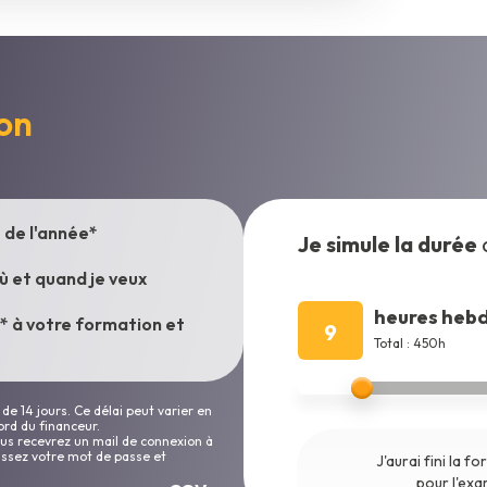
on
de l'année*
Je simule la durée
où et quand je veux
heures heb
** à votre formation et
9
Total : 450h
de 14 jours. Ce délai peut varier en
ord du financeur.
vous recevrez un mail de connexion à
sissez votre mot de passe et
J'aurai fini la f
pour l'ex