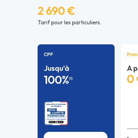
2 690 €
Tarif pour les particuliers.
CPF
Fran
Jusqu'à
A p
0
100%
(1)