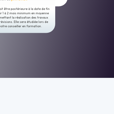
t être postérieure à la date de fin
oir 1 à 2 mois minimum en moyenne
mettant la réalisation des travaux
révisions. Elle sera étudiée lors de
votre conseiller en formation.