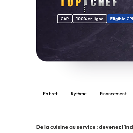
CAP
100% en ligne
Eligible CP
En bref
Rythme
Financement
De la cuisine au service : devenez l’i