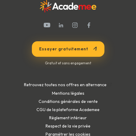
Techniques de soins esthétiques par l'eau
L'élaboration d'un programme de soins
Application : Élaborer un programme de
soins
Essayer gratuitement
28.
Identifier et mémoriser les produits et
appareils
Gratuit et sans engagement
Produits exfoliants corps
Produits de soins esthétiques corps
Produits d'enveloppement corps
Retrouvez toutes nos offres en alternance
Produits de massage esthétique corps
Mentions légales
Appareils de stérilisation
Conditions générales de vente
Appareils de presso-esthétique
CGU de la plateforme Academee
Appareils depresso-aspiration
Réglement intérieur
Appareil à aspiration de type Starvac
Respect de la vie privée
Appareil vibrant de type G5
Paramétrer les cookies