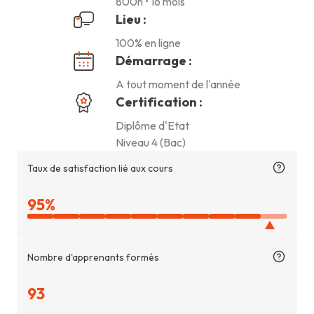
800h • 16 mois
Lieu :
100% en ligne
Démarrage :
A tout moment de l'année
Certification :
Diplôme d'Etat
Niveau 4 (Bac)
Taux de satisfaction lié aux cours
Taux
95%
de
satisfaction
lié
Nombre d'apprenants formés
aux
cours
93