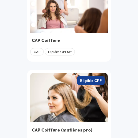
Fin de soin
Application : Pratiquer les soins des pieds
22.
Pratiquer les soins des pieds :
CAP Coiffure
Brésilienne et à la paraffine
CAP
Diplôme d'Etat
Beauté des pieds brésilienne
Le soin des pieds à la paraffine
Application : Pratiquer les soins des pieds
: Brésilienne et à la paraffine
Eligible CPF
23.
S'initier aux soins du corps : Les
enveloppements
Théorie sur les soins du corps
Nettoyage et gommage du corps
CAP Coiffure (matières pro)
Enveloppement boue