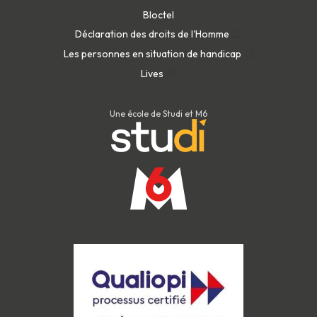
Appareils à couverture chauffante
Bloctel
Appareils à action d'électro-stimulation
Déclaration des droits de l'Homme
Appareils à cryo aspiration et cryo
Les personnes en situation de handicap
topique
Lives
Appareils radiofréquence
Sauna
Hammam
Une école de Studi et M6
Appareils d'observation et d'analyse de
la peau
Appareil vapozone
Appareils à brosses rotatives
Appareils à haute fréquence
Appareils à ultrasons
Appareils à ionophorèse
Appareils de désincrustation
Appareils à électroporation
Appareils à dermabrasion
Appareils à lumière pulsée