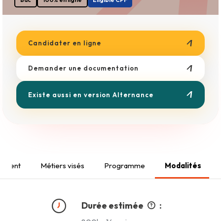
Boulangerie
Esthétique
Métiers du Bâtiment
Coiffure
Candidater en ligne
Demander une documentation
Existe aussi en version Alternance
cement
Métiers visés
Programme
Modalités
Durée estimée
: