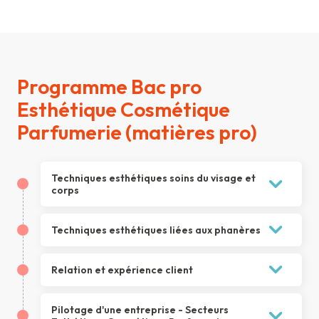
Programme Bac pro
Esthétique Cosmétique
Parfumerie (matières pro)
Techniques esthétiques soins du visage et
corps
1.
S'initier aux soins du visage : Le
Techniques esthétiques liées aux phanères
démaquillage
Théorie sur les soins du visage
1.
Pratiquer les épilations
Relation et expérience client
Démaquillage des lèvres
Théories sur les techniques d'épilation
Démaquillage des yeux et des sourcils
1.
Accueillir et prendre en charge la
Epilation des aisselles
Pilotage d'une entreprise - Secteurs
clientèle
Démaquillage du visage, cou et décolleté