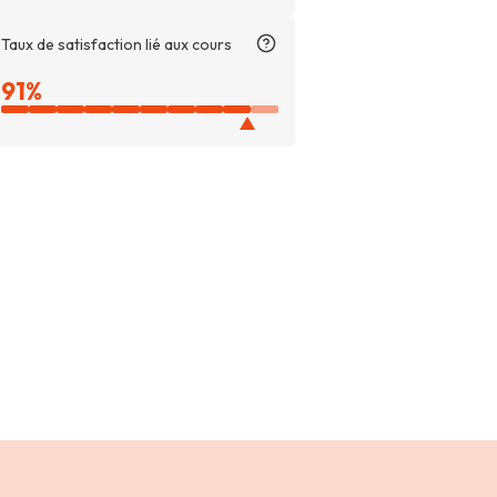
Taux de satisfaction lié aux cours
Taux
91%
de
satisfaction
lié
aux
cours