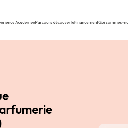
périence Academee
Parcours découverte
Financement
Qui sommes-n
ue
arfumerie
)