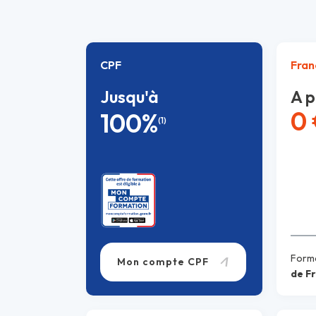
CPF
Fran
Jusqu'à
A p
0
100%
(1)
Forma
Mon compte CPF
de F