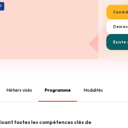
F
Candid
Demand
Existe
Métiers visés
Programme
Modalités
risant toutes les compétences clés de