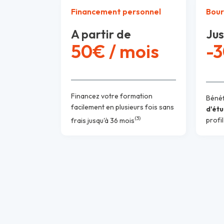
Financement personnel
Bour
A partir de
Jus
50€ / mois
-
Financez votre formation
Bénéf
facilement en plusieurs fois sans
d'ét
(3)
frais jusqu'à 36 mois
profil