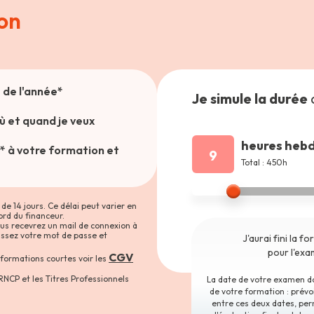
on
de l'année*
Je simule la durée
où et quand je veux
heures heb
** à votre formation et
9
Total : 450h
de 14 jours. Ce délai peut varier en
ord du financeur.
vous recevrez un mail de connexion à
sissez votre mot de passe et
J'aurai fini la f
pour l'ex
CGV
 formations courtes voir les
RNCP et les Titres Professionnels
La date de votre examen doi
de votre formation : prév
entre ces deux dates, per