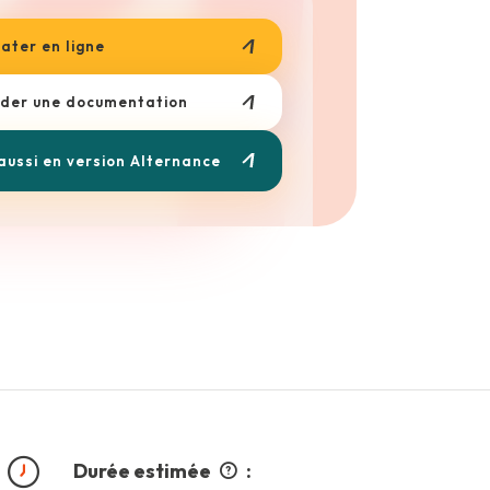
ater en ligne
er une documentation
 aussi en version Alternance
Durée estimée
: