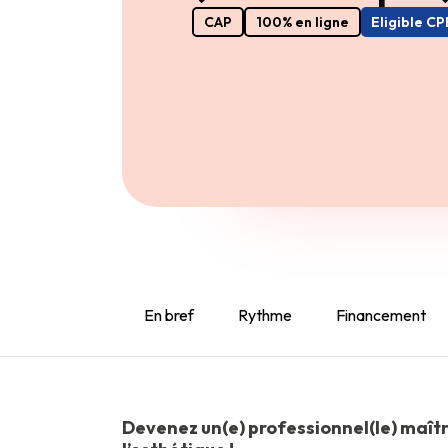
CAP
100% en ligne
Eligible CP
En bref
Rythme
Financement
Devenez un(e) professionnel(le) maît