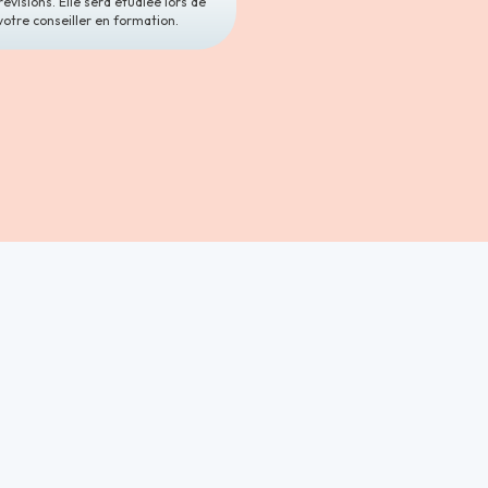
révisions. Elle sera étudiée lors de
votre conseiller en formation.