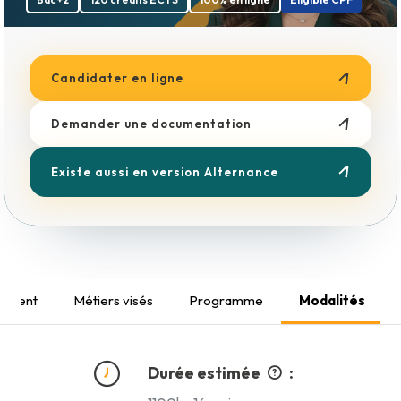
Boulangerie
Esthétique
Métiers du Bâtiment
Coiffure
Candidater en ligne
Demander une documentation
Existe aussi en version Alternance
cement
Métiers visés
Programme
Modalités
Durée estimée
: