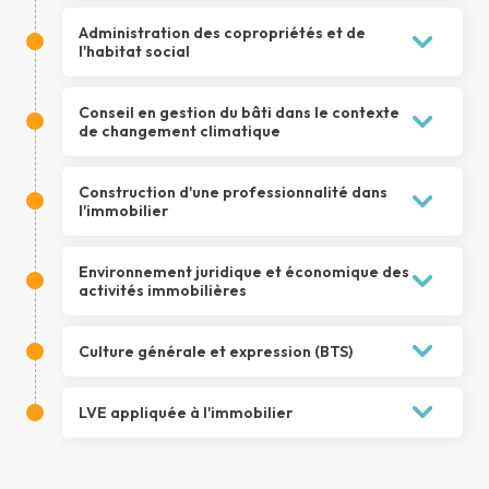
Administration des copropriétés et de
l'habitat social
Conseil en gestion du bâti dans le contexte
de changement climatique
Construction d'une professionnalité dans
3.
Accompagner le client acquéreur
l'immobilier
La réception de l'appel et la découverte
du client acquéreur
Environnement juridique et économique des
activités immobilières
Le bon de visite, le compte rendu de
visite, et le suivi des visites
La négociation en immobilier
Culture générale et expression (BTS)
L'offre d'achat
L'analyse financière de l'acquéreur
1.
Comprendre et argumenter
LVE appliquée à l'immobilier
Le contrat de prêt
Méthodologie d'analyse des oeuvres
Les sûretés et les assurances du prêt
1.
Réussir mes épreuves de langues
Méthodologie de l'essai
Les droits d'enregistrement et la TVA
vivantes étrangères au BTS