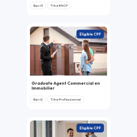
Sous-épreuve E6.1 - Conseil en gestion du bâti dans le
Bac+5
Titre RNCP
contexte de changement climatique (Coefficient 3) :
épreuve écrite (2h)
Sous-épreuve E6.2 - Construction d’une professionnalité
dans l’immobilier (Coefficient 3) : épreuve orale (30min)
Eligible CPF
Graduate Agent Commercial en
Immobilier
Bac+2
Titre Professionnel
Eligible CPF