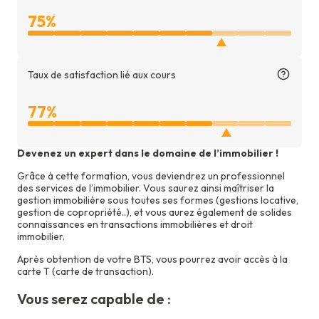
Taux
75%
de
satisfaction
générale
Taux de satisfaction lié aux cours
Taux
77%
de
satisfaction
Devenez un expert dans le domaine de l’immobilier !
lié
Grâce à cette formation, vous deviendrez un professionnel
aux
des services de l’immobilier. Vous saurez ainsi maîtriser la
cours
gestion immobilière sous toutes ses formes (gestions locative,
gestion de copropriété..), et vous aurez également de solides
connaissances en transactions immobilières et droit
immobilier.
Après obtention de votre BTS, vous pourrez avoir accès à la
carte T (carte de transaction).
Vous serez capable de :