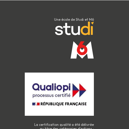
'une carrière durable et
Une école de Studi et M6
La certification qualité a été délivrée
au titre des catégories d'actions :