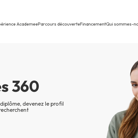
périence Academee
Parcours découverte
Financement
Qui sommes-n
s 360
diplôme, devenez le profil
 recherchent