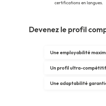
certifications en langues.
Devenez le profil comp
Une employabilité maxim
Sortez du lot avec un profil 
Un profil ultra-compétiti
Nos formations et accélérate
Ne soyez pas un candidat p
entreprises.
Une adaptabilité garanti
L'association de votre diplôm
Les métiers évoluent, les t
différenciant.