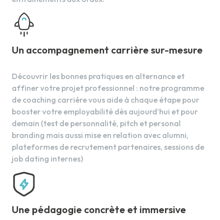
Le pain brioché
La brioche
Le croissant
Le pain au chocolat
Un accompagnement carrière sur-mesure
Le pain aux raisins
Découvrir les bonnes pratiques en alternance et
affiner votre projet professionnel : notre programme
de coaching carrière vous aide à chaque étape pour
booster votre employabilité dès aujourd’hui et pour
demain (test de personnalité, pitch et personal
branding mais aussi mise en relation avec alumni,
plateformes de recrutement partenaires, sessions de
job dating internes)
Une pédagogie concrète et immersive