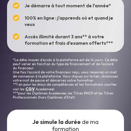
Je démarre à tout moment de l'année*
100% en ligne : j'apprends où et quand je
veux
Accès illimité durant 3 ans** à votre
formation et frais d’examen offerts***
*Le délai moyen d'accès à la plateforme est de 14 jours. Ce délai
peut varier en fonction du type de financement et de l'accord
du financeur.
Une fois l'accord de votre financeur reçu, vous recevrez un mail
de connexion à la plateforme. Vous cliquez sur le lien, choisissez
votre mot de passe et démarrez votre formation
**1 an pour les blocs de compétences et les formations courtes
CGV
voir les
Academee)
***pour les Diplômes Academee, les Titres RNCP et les Titres
Professionnels (hors Diplômes d'Etat)
Je simule la durée
de ma
formation