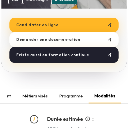
Boulangerie
Esthétique
Métiers du Bâtiment
Coiffure
Candidater en ligne
Demander une documentation
Existe aussi en formation continue
ement
Métiers visés
Programme
Modalités
Durée estimée
: