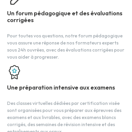
Le pain au charbon actif
Giving explanations
Le risque lié à l'ambiance thermique
Le pain sans gluten
Un forum pédagogique et des évaluations
Advice
Le risque lié à l'ambiance lumineuse
Le pain nutritif
corrigées
Le pain tigré
Pour toutes vos questions, notre forum pédagogique
7.
Cooking and Eating out
4.
L'individu consommateur averti
vous assure une réponse de nos formateurs experts
At the restaurant
Les achats
7.
Les pains du monde
sous 24h ouvrées, avec des évaluations corrigées pour
In the kitchen
Le budget
vous aider à progresser.
La ciabatta
Catering a wedding
Le crédit à la consommation
La focaccia
L'assurance
Le bao
Protéger, Examiner, Faire Alerter ou
La pita
Alerter et Secourir
Une préparation intensive aux examens
Initiation aux gestes de premiers secours
Initiation aux gestes de premiers secours
Des classes virtuelles dédiées par certification visée
chez l'enfant et le nourrisson
8.
La fabrication de la viennoiserie
sont organisées pour vous préparer aux épreuves des
examens et aux livrables, avec des examens blancs
Le matériel utilisé en viennoiserie
corrigés, des semaines de révision intensive et des
Le pain au lait
entraînements aux oraux.