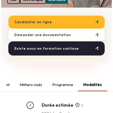
Boulangerie
Esthétique
Métiers du Bâtiment
Coiffure
Candidater en ligne
Demander une documentation
Existe aussi en formation continue
ement
Métiers visés
Programme
Modalités
Durée estimée
: