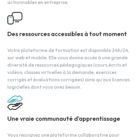
actionnables en entreprise.
10.
Cuir chevelu et cheveux
Structures pilaires
Composition du cheveu
Les cheveux
Des ressources accessibles à tout moment
Votre plateforme de formation est disponible 24h/24,
sur web et mobile. Elle vous donne accès à une grande
11.
Microbiologie
diversité de ressources pédagogiques (cours écrits et
Monde microbien et immunité
vidéos, classes virtuelles à la demande, exercices
Hygiène en milieu professionnel
corrigés et évaluations corrigées) ainsi qu'aux licences
logicielles dont vous avez besoin.
12.
Physique et chimie appliquées
Notions de physique et de chimie
Une vraie communauté d’apprentissage
Eau solvant et milieu réactionnel
Tensio-actifs
Vous rejoignez une plateforme collaborative pour
Chimie organique