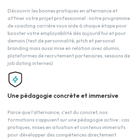
Initiation aux gestes de premiers secours
L'artisanat d'art
chez l'enfant et le nourrisson
Découvrir les bonnes pratiques en alternance et
Le patrimoine d'ici et d'ailleurs
affiner votre projet professionnel : notre programme
L'impact de l'image sur la société
8.
Bio-contaminations et luttes
de coaching carrière vous aide à chaque étape pour
antimicrobiennes
booster votre employabilité dès aujourd’hui et pour
demain (test de personnalité, pitch et personal
Origine des bio-contaminations
branding mais aussi mise en relation avec alumni,
Luttes contre les bio-contaminations
plateformes de recrutement partenaires, sessions de
job dating internes)
9.
Peau
Derme et hypoderme
Une pédagogie concrète et immersive
Annexes cutanées
La peau
Vascularisation et innervation cutanées
Parce que l’alternance, c’est du concret, nos
L'épiderme
formations s’appuient sur une pédagogie active : cas
pratiques, mises en situation et contenus immersifs
pour développer des compétences directement