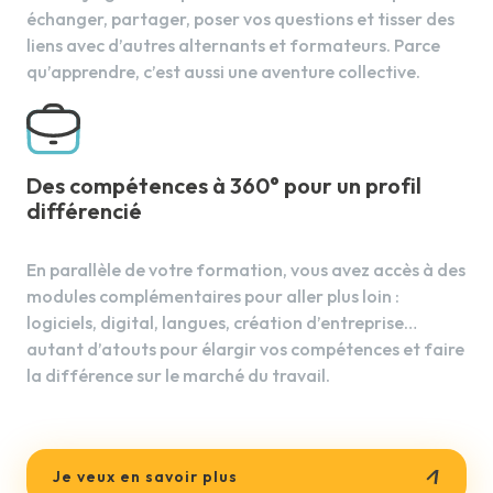
échanger, partager, poser vos questions et tisser des
Réactions acido-basiques
liens avec d’autres alternants et formateurs. Parce
Macromolécules
qu’apprendre, c’est aussi une aventure collective.
Réaction d'oxydo-réduction
13.
Technologies des produits
Des compétences à 360° pour un profil
différencié
Caractéristiques des matières premières
Produits capillaires
En parallèle de votre formation, vous avez accès à des
Produits techniques
modules complémentaires pour aller plus loin :
logiciels, digital, langues, création d’entreprise…
autant d’atouts pour élargir vos compétences et faire
14.
Technologies des appareils et
la différence sur le marché du travail.
matériels
Étude des appareils
Étude des outils et instruments
Je veux en savoir plus
Étude des accessoires