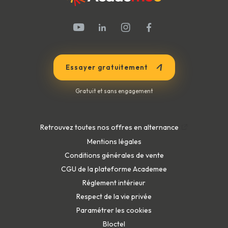
Les formes galéniques
Les additifs
Les produits de soins du visage, des
mains et des pieds
Le bronzage
Essayer gratuitement
Législation - Les produits cosmétiques
Application - Cosmétologie - Les
Gratuit et sans engagement
produits cosmétiques
Retrouvez toutes nos offres en alternance
30.
S'informer et conduire une prestation
Mentions légales
UV
Conditions générales de vente
Connaissances UV
CGU de la plateforme Academee
Réglementation UV
Réglement intérieur
Information et formation UV
Respect de la vie privée
Application : Connaissances et
Paramétrer les cookies
réglementation UV
Bloctel