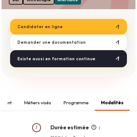
Boulangerie
Esthétique
Métiers du Bâtiment
Coiffure
Candidater en ligne
Demander une documentation
Existe aussi en formation continue
ement
Métiers visés
Programme
Modalités
Durée estimée
: