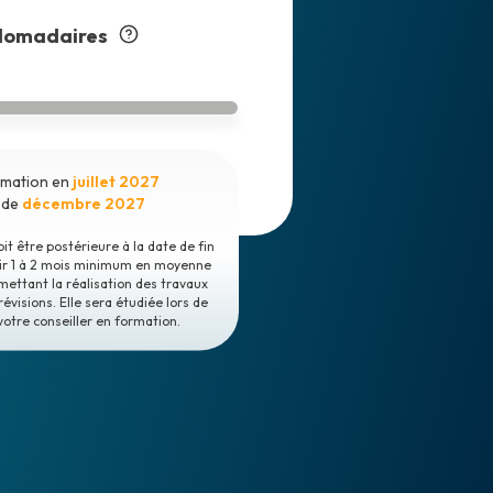
domadaires
ormation en
juillet 2027
 de
décembre 2027
t être postérieure à la date de fin
oir 1 à 2 mois minimum en moyenne
mettant la réalisation des travaux
révisions. Elle sera étudiée lors de
votre conseiller en formation.