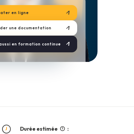
ater en ligne
er une documentation
 aussi en formation continue
Durée estimée
: