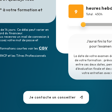
heures heb
** à votre formation et
9
Total : 450h
de 14 jours. Ce délai peut varier en
ord du financeur.
vous recevrez un mail de connexion à
sissez votre mot de passe et
J'aurai fini la f
pour l'examen
CGV
 formations courtes voir les
RNCP et les Titres Professionnels
La date de votre examen doi
de votre formation : prév
entre ces deux dates, per
d'évaluation finale et des 
votre entretien avec 
Je contacte un conseiller