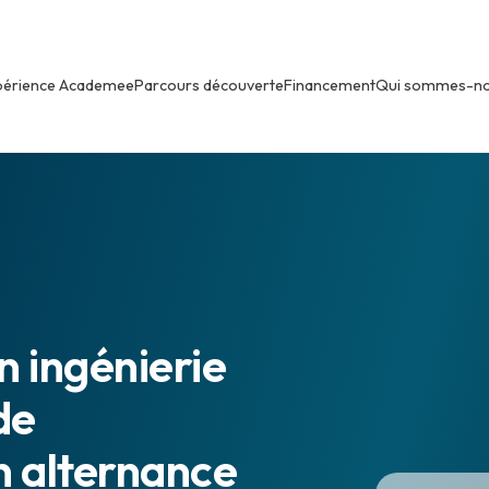
périence Academee
Parcours découverte
Financement
Qui sommes-n
 ingénierie
de
n alternance