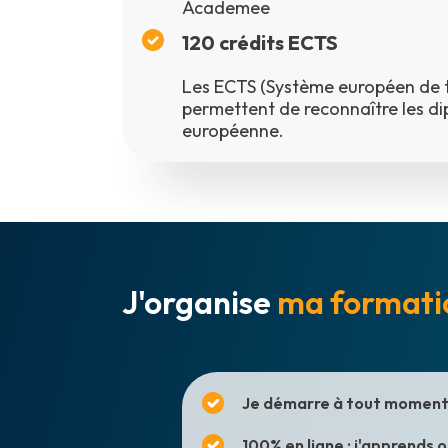
Academee
120
crédits ECTS
Les ECTS (Système européen de t
permettent de reconnaître les di
européenne.
J'organise
ma formati
Je démarre à tout moment 
100% en ligne : j'apprends 