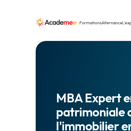
Formations
Alternance
L'ex
MBA Expert en
patrimoniale 
l'immobilier
e