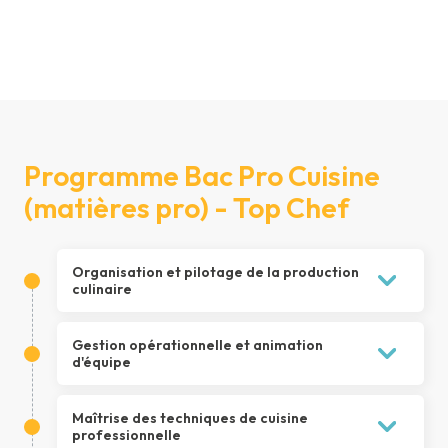
Programme Bac Pro Cuisine
(matières pro) - Top Chef
Organisation et pilotage de la production
culinaire
1.
Les documents de production en cuisine
Gestion opérationnelle et animation
professionnelle
d'équipe
La fiche technique et le carnet de
recettes
1.
Optimisation de la production culinaire :
Maîtrise des techniques de cuisine
Rendements, coûts et gestion des aléas
L'entreprise de restauration et son
professionnelle