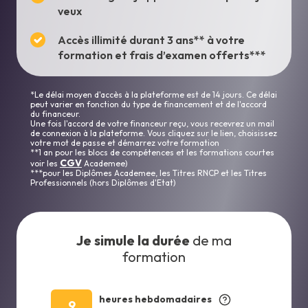
veux
Accès illimité durant 3 ans** à votre
formation et frais d’examen offerts***
*Le délai moyen d'accès à la plateforme est de 14 jours. Ce délai
peut varier en fonction du type de financement et de l'accord
du financeur.
Une fois l'accord de votre financeur reçu, vous recevrez un mail
de connexion à la plateforme. Vous cliquez sur le lien, choisissez
votre mot de passe et démarrez votre formation
**1 an pour les blocs de compétences et les formations courtes
CGV
voir les
Academee)
***pour les Diplômes Academee, les Titres RNCP et les Titres
Professionnels (hors Diplômes d'Etat)
Je simule la durée
de ma
formation
heures hebdomadaires
9