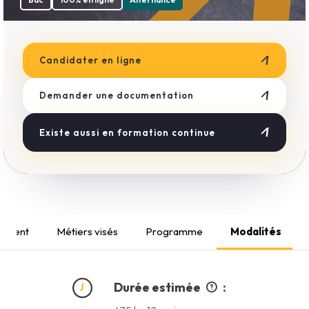
Boulangerie
Esthétique
Métiers du Bâtiment
Coiffure
Candidater en ligne
Demander une documentation
Existe aussi en formation continue
cement
Métiers visés
Programme
Modalités
Durée estimée
: