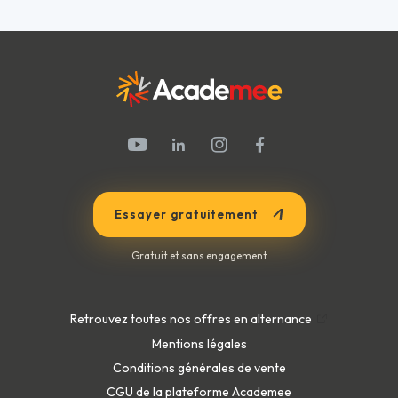
évaluations et la participation aux classes virtuelles.
animent des cours en live chaque semaine sur la
plateforme ;
- une assistance technique assurée par le Service
informatique, pour vous accompagner dans l'usage des
outils et de leurs fonctionnalités.
Essayer gratuitement
Gratuit et sans engagement
Retrouvez toutes nos offres en alternance
Mentions légales
Conditions générales de vente
CGU de la plateforme Academee