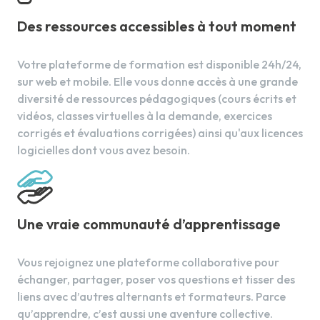
Savoir prendre des notes
Les spécificités sectorielles du
Mise en forme des tableaux
développement commercial en B to B
L'argumentation
Des ressources accessibles à tout moment
Objets graphiques et animations simples
Les spécificités sectorielles du
Réfuter les objections
Personnalisation des objets graphiques
développement commercial en B to C
Les techniques de vente et la
Votre plateforme de formation est disponible 24h/24,
Options de thèmes supplémentaires
Les spécificités sectorielles du
négociation
développement commercial en retail
sur web et mobile. Elle vous donne accès à une grande
Conseiller le client
Application : Mettre en œuvre un plan
diversité de ressources pédagogiques (cours écrits et
d'actions commerciales et organiser son
La démonstration commerciale
vidéos, classes virtuelles à la demande, exercices
activité
Réussir ses présentations
corrigés et évaluations corrigées) ainsi qu'aux licences
Le diagnostic de la négociation
logicielles dont vous avez besoin.
Les indicateurs commerciaux
6.
Adopter des pratiques responsables
La fixation du prix
La préparation des propositions
Les enjeux de la santé et sécurité au
commerciales
travail
Une vraie communauté d’apprentissage
La conclusion de la vente
Les comportements écoresponsables
La préparation des contrats
Conduite responsable
Vous rejoignez une plateforme collaborative pour
commerciaux
Les accidents du travail et les maladies
échanger, partager, poser vos questions et tisser des
L'entretien de vente décryptées par un
professionnelles
pro
liens avec d’autres alternants et formateurs. Parce
Le sommeil
L'analyse d'un entretien de vente et de
qu’apprendre, c’est aussi une aventure collective.