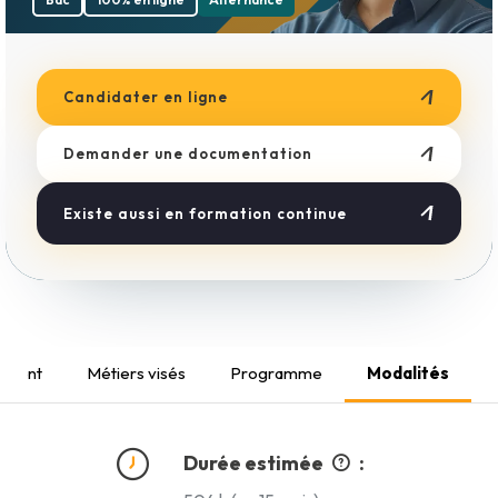
Boulangerie
Esthétique
Métiers du Bâtiment
Coiffure
Candidater en ligne
Demander une documentation
Existe aussi en formation continue
ement
Métiers visés
Programme
Modalités
Durée estimée
: