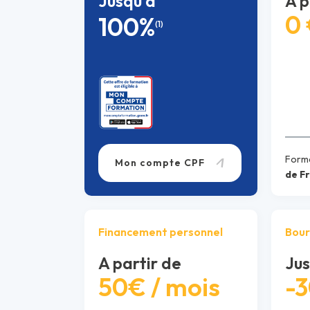
Jusqu'à
A p
0
100%
(1)
Forma
Mon compte CPF
de F
Financement personnel
Bour
A partir de
Jus
50€ / mois
-