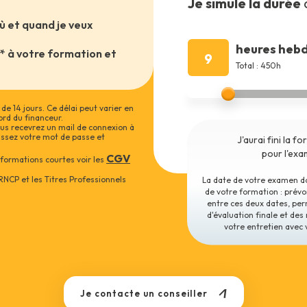
Je simule la durée
où et quand je veux
heures heb
** à votre formation et
9
Total : 450h
de 14 jours. Ce délai peut varier en
ord du financeur.
vous recevrez un mail de connexion à
sissez votre mot de passe et
J'aurai fini la f
pour l'ex
CGV
 formations courtes voir les
RNCP et les Titres Professionnels
La date de votre examen doi
de votre formation : prév
entre ces deux dates, per
d'évaluation finale et des 
votre entretien avec 
Je contacte un conseiller