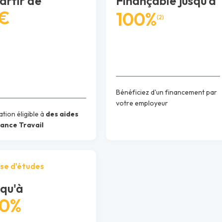
artir de
Finançable jusqu’à
 €
100%
(2)
Bénéficiez d'un financement par
votre employeur
tion éligible à
des aides
rance Travail
se d'études
qu'à
30%