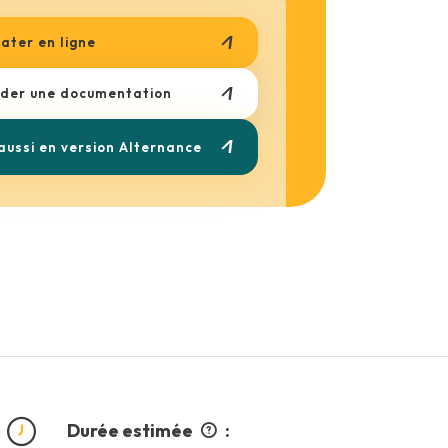
ater en ligne
er une documentation
 aussi en version Alternance
Durée estimée
: