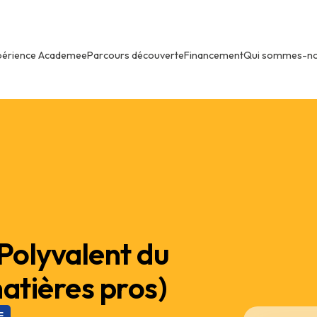
périence Academee
Parcours découverte
Financement
Qui sommes-n
Polyvalent du
tières pros)
F