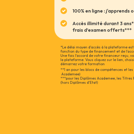
100% en ligne : j'apprends 
Accès illimité durant 3 ans
frais d’examen offerts***
*Le délai moyen d'accès à la plateforme est 
fonction du type de financement et de l'acc
Une fois l'accord de votre financeur reçu, 
la plateforme. Vous cliquez sur le lien, choi
démarrez votre formation
**1 an pour les blocs de compétences et les
Academee)
***pour les Diplômes Academee, les Titres 
(hors Diplômes d'Etat)