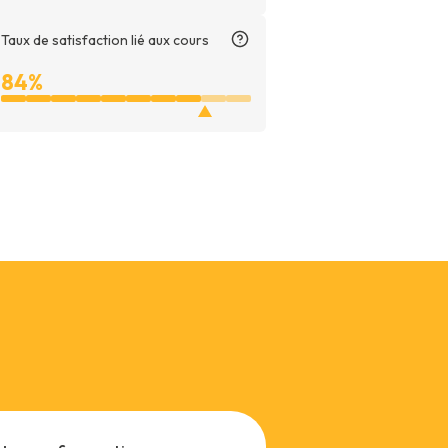
Taux de satisfaction lié aux cours
Taux
84%
de
satisfaction
lié
aux
cours