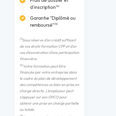
Frais de dossier et
d'inscription
(4)
Garantie "Diplômé ou
remboursé"
(5)
(1)
Sous réserve d’un crédit suffisant
de vos droits formation CPF et d’un
cas d’exonération d’une participation
financière.
(2)
Votre formation peut être
financée par votre entreprise dans
le cadre du plan de développement
des compétences ou bien en prise en
charge directe. L’employeur peut
s’appuyer sur son OPCO pour
obtenir une prise en charge partielle
ou totale.
(3)