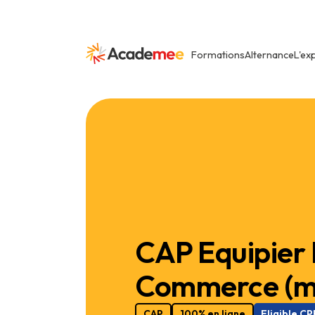
Formations
Alternance
L'ex
CAP Equipier 
Commerce (ma
CAP
100% en ligne
Eligible CP