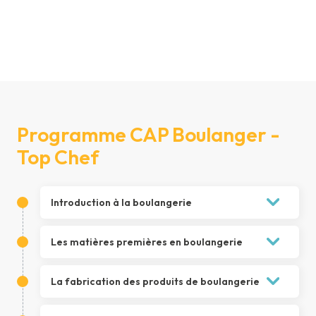
Programme CAP Boulanger -
Top Chef
Introduction à la boulangerie
1.
L’histoire de la boulangerie
Les matières premières en boulangerie
Le pain et la boulangerie : d’hier à
aujourd’hui
1.
Les matières premières de base
La fabrication des produits de boulangerie
Les produits de boulangerie
L’eau
1.
Du pétrissage au pointage