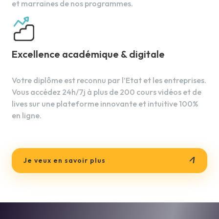
et marraines de nos programmes.
8.
Algorithmie
Algorithme, Programme et Variables
Modifier une séquence d'instruction
Excellence académique & digitale
Ecrire une séquence d'instruction avec
boucles conditionnelles
Votre diplôme est reconnu par l’Etat et les entreprises.
Vous accédez 24h/7j à plus de 200 cours vidéos et de
lives sur une plateforme innovante et intuitive 100%
9.
Utilisation de GeoGebra
en ligne.
Prise en main de Geogebra et
applications simples
Je veux en savoir plus