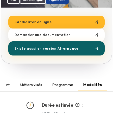
Boulangerie
Esthétique
Métiers du Bâtiment
Coiffure
Candidater en ligne
Demander une documentation
Existe aussi en version Alternance
ement
Métiers visés
Programme
Modalités
Durée estimée
: