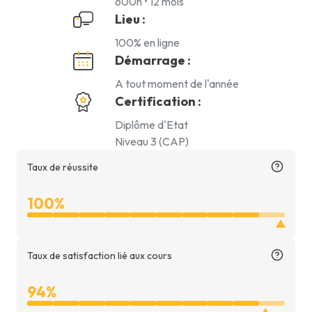
600h • 12 mois
Lieu :
100% en ligne
Démarrage :
A tout moment de l'année
Certification :
Diplôme d'Etat
Niveau 3 (CAP)
Taux de réussite
100%
Taux de satisfaction lié aux cours
Taux
94%
de