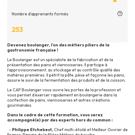
satisfaction
lié
Nombre d'apprenants formés
aux
cours
253
Devenez boulanger, l’un des métiers piliers de la
gastronomie française !
Le Boulanger est un spécialiste de la fabrication et de la
présentation des pains et viennoiseries. Il participe à
l'approvisionnement, au stockage et au contrôle qualité des
matières premières. Il pétrit la pâte, pèse et façonne les pains,
assure le suivi de la fermentation des produits et de la cuisson.
Le CAP Boulanger vous ouvre les portes de la profession et
vous permet d’exercer rapidement en boulangerie dans la
confection de pains, viennoiseries et autres créations
gourmandes.
Dans le cadre de cette formation, vous serez
accompagné(e) par des experts hors du commun :
-
Philippe Etchebest,
Chef multi-étoilé et Meilleur Ouvrier de
France, Parrain de la filière Métiers de bouche.